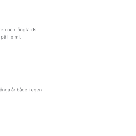
ren och långfärds
 på Helmi.
ånga år både i egen