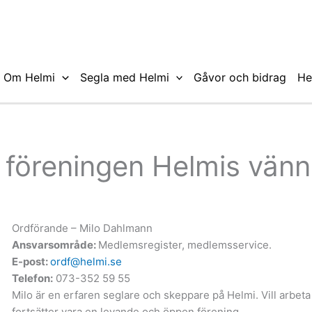
Om Helmi
Segla med Helmi
Gåvor och bidrag
He
 föreningen Helmis vänn
Ordförande – Milo Dahlmann
Ansvarsområde:
Medlemsregister, medlemsservice.
E-post:
ordf@helmi.se
Telefon:
073-352 59 55
Milo är en erfaren seglare och skeppare på Helmi. Vill arbeta
fortsätter vara en levande och öppen förening.