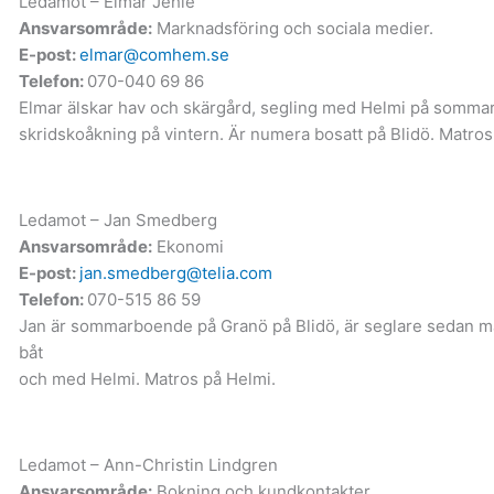
Ledamot – Elmar Jehle
Ansvarsområde:
Marknadsföring och sociala medier.
E-post:
elmar@comhem.se
Telefon:
070-040 69 86
Elmar älskar hav och skärgård, segling med Helmi på somma
skridskoåkning på vintern. Är numera bosatt på Blidö. Matros
Ledamot – Jan Smedberg
Ansvarsområde:
Ekonomi
E-post:
jan.smedberg@telia.com
Telefon:
070-515 86 59
Jan är sommarboende på Granö på Blidö, är seglare sedan m
båt
och med Helmi. Matros på Helmi.
Ledamot – Ann-Christin Lindgren
Ansvarsområde:
Bokning och kundkontakter