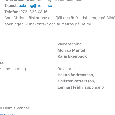
E-post:
bokning@helmi.se
Telefon:
073-338 08 16
Ann-Christin älskar hav och fjäll och är fritidsboende på Blidö
bokningen, kundkontakt och är matros på Helmi.
Valberedning
Monica Mantel
Karin Ekenbäck
lsen
m
– bemanning
Revisorer
Håkan Andreasson,
Christer Pettersson
,
Lennart Fridh
(suppleant)
en Helmis Vänner