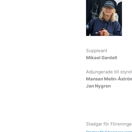
Suppleant
Mikael Gardell
Adjungerade till styre
Mansan Melin-Åströ
Jan Nygren
Stadgar för Förening