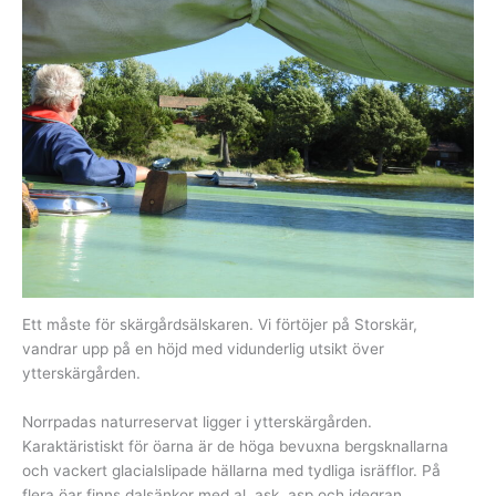
Ett måste för skärgårdsälskaren. Vi förtöjer på Storskär,
vandrar upp på en höjd med vidunderlig utsikt över
ytterskärgården.
Norrpadas naturreservat ligger i ytterskärgården.
Karaktäristiskt för öarna är de höga bevuxna bergsknallarna
och vackert glacialslipade hällarna med tydliga isräfflor. På
flera öar finns dalsänkor med al, ask, asp och idegran.