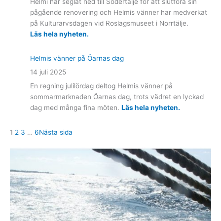
Helmi har seglat ned till Södertälje för att slutföra sin
pågående renovering och Helmis vänner har medverkat
på Kulturarvsdagen vid Roslagsmuseet i Norrtälje.
Läs hela nyheten.
Helmis vänner på Öarnas dag
14 juli 2025
En regning julilördag deltog Helmis vänner på
sommarmarknaden Öarnas dag, trots vädret en lyckad
dag med många fina möten.
Läs hela nyheten.
1
2
3
…
6
Nästa sida