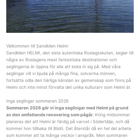
Välkommen till Sandkilen Helmi
Sandkilen HELMI, den sista autentiska Roslagsskutan, seglar till
några av Roslagens mest fantastiska destinationer och
seglingarna är öppna för alla att boka in sig på. Med våra
seglingar vill vi bjuda på många fina, solvarma minnen,
fortsätta odla den härliga känslan av gemenskap som finns på
Helmi och inte minst förvalta det unika kulturarv som Helmi är.
Inga seglingar sommaren 2026
Sommaren 2026 gör vi inga seglingar med Helmi på grund
av den omfattande renovering som pågår.
Kring midsommar
planeras det att Helmi är färdig på varvet i Södertälje, och då
kommer hon tillbaka till Blidö. Det återstår då en hel del arbete
som kommer att ta många veckor i anspråk. Men sommaren