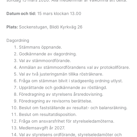
söndag 15 mars 2026. Alla medlemmar är välkomna att delta.
Datum och tid:
15 mars klockan 13.00
Plats:
Sockenstugan, Blidö Kyrkväg 26
Dagordning
Stämmans öppnande.
Godkännande av dagordning.
Val av stämmoordförande.
Anmälan av stämmoordförandens val av protokollförare.
Val av två justeringsmän tillika rösträknare.
Fråga om stämman blivit i stadgeenlig ordning utlyst.
Upprättande och godkännande av röstlängd.
Föredragning av styrelsens årsredovisning.
Föredragning av revisorns berättelse.
Beslut om fastställande av resultat- och balansräkning.
Beslut om resultatdisposition.
Fråga om ansvarsfrihet för styrelseledamöterna.
Medlemsavgift år 2027.
Val av styrelsens ordförande, styrelseledamöter och