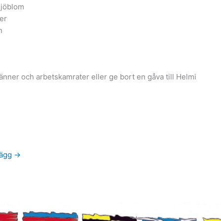
 Sjöblom
der
n
r vänner och arbetskamrater eller ge bort en gåva till Helmi
lägg
→