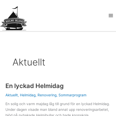
Hoppa
till
innehåll
Aktuellt
En lyckad Helmidag
Aktuellt
,
Helmidag
,
Renovering
,
Sommarprogram
En solig och varm majdag låg till grund för en lyckad Helmidag.
Under dagen visade man bland annat upp renoveringsarbetet,
bjöd på nybakade Helmibullar och hade knopskola.