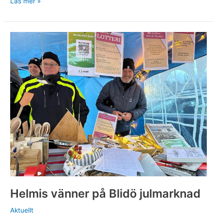
Kallelse
Läs mer »
till
årsmöte
Helmis vänner på Blidö julmarknad
Aktuellt