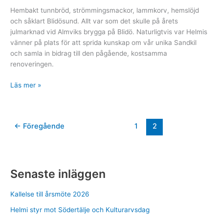
Hembakt tunnbröd, strömmingsmackor, lammkorv, hemslöjd
och såklart Blidösund. Allt var som det skulle på årets
julmarknad vid Almviks brygga på Blidö. Naturligtvis var Helmis
vänner på plats för att sprida kunskap om vår unika Sandkil
och samla in bidrag till den pågående, kostsamma
renoveringen.
Helmis
Läs mer »
vänner
på
Blidö
←
Föregående
1
2
julmarknad
Senaste inläggen
Kallelse till årsmöte 2026
Helmi styr mot Södertälje och Kulturarvsdag