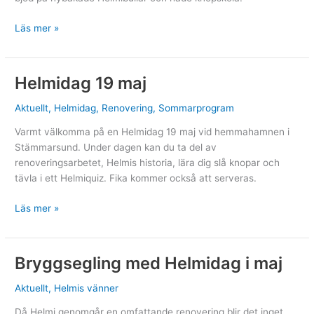
En
Läs mer »
lyckad
Helmidag
Helmidag 19 maj
Aktuellt
,
Helmidag
,
Renovering
,
Sommarprogram
Varmt välkomma på en Helmidag 19 maj vid hemmahamnen i
Stämmarsund. Under dagen kan du ta del av
renoveringsarbetet, Helmis historia, lära dig slå knopar och
tävla i ett Helmiquiz. Fika kommer också att serveras.
Helmidag
Läs mer »
19
maj
Bryggsegling med Helmidag i maj
Aktuellt
,
Helmis vänner
Då Helmi genomgår en omfattande renovering blir det inget