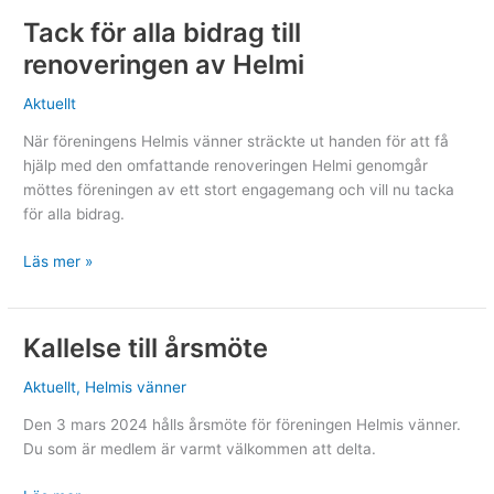
–
Tack för alla bidrag till
fortsatt
renoveringen av Helmi
arbete
med
Aktuellt
Helmi
och
När föreningens Helmis vänner sträckte ut handen för att få
Helmidag
hjälp med den omfattande renoveringen Helmi genomgår
i
möttes föreningen av ett stort engagemang och vill nu tacka
sommar
för alla bidrag.
Tack
Läs mer »
för
alla
bidrag
Kallelse till årsmöte
till
renoveringen
Aktuellt
,
Helmis vänner
av
Den 3 mars 2024 hålls årsmöte för föreningen Helmis vänner.
Helmi
Du som är medlem är varmt välkommen att delta.