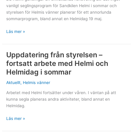
vanligt seglingsprogram för Sandkilen Helmi i sommar och
styrelsen för Helmis vänner planerar för ett annorlunda
sommarprogram, bland annat en Helmidag 19 maj.
Bryggsegling
Läs mer »
med
Helmidag
i
Uppdatering från styrelsen –
maj
fortsatt arbete med Helmi och
Helmidag i sommar
Aktuellt
,
Helmis vänner
Arbetet med Helmi fortsätter under våren. I väntan på att
kunna segla planeras andra aktiviteter, bland annat en
Helmidag.
Uppdatering
Läs mer »
från
styrelsen